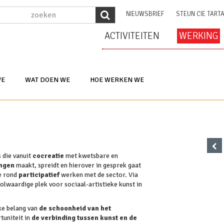
NIEUWSBRIEF
STEUN CIE TART
ACTIVITEITEN
WERKING
WE
WAT DOEN WE
HOE WERKEN WE
‹
 die vanuit
cocreatie
met kwetsbare en
ingen
maakt, spreidt en hierover in gesprek gaat
se rond
participatief
werken met de sector. Via
olwaardige plek voor sociaal-artistieke kunst in
jke belang van
de schoonheid van het
tuniteit in
de verbinding tussen kunst en de