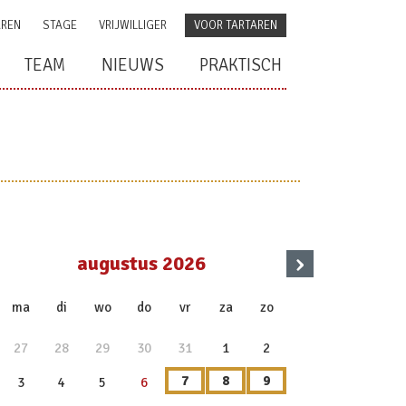
AREN
STAGE
VRIJWILLIGER
VOOR TARTAREN
TEAM
NIEUWS
PRAKTISCH
›
augustus 2026
x
ma
di
wo
do
vr
za
zo
27
28
29
30
31
1
2
7
8
9
3
4
5
6