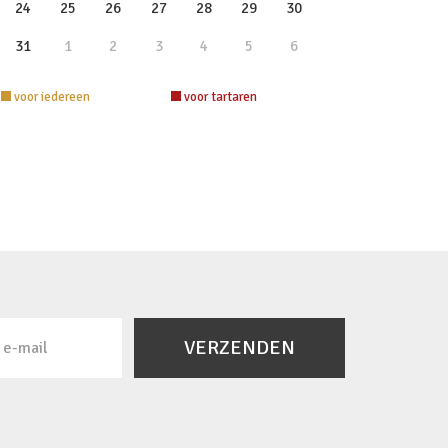
24
25
26
27
28
29
30
31
1
2
3
4
5
6
voor iedereen
voor tartaren
VERZENDEN