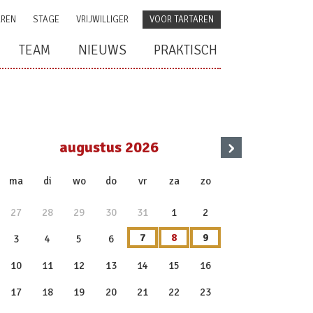
AREN
STAGE
VRIJWILLIGER
VOOR TARTAREN
TEAM
NIEUWS
PRAKTISCH
›
augustus 2026
x
ma
di
wo
do
vr
za
zo
27
28
29
30
31
1
2
7
8
9
3
4
5
6
10
11
12
13
14
15
16
17
18
19
20
21
22
23