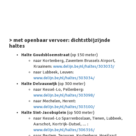
> met openbaar vervoer: dichtstbijzijnde
haltes
Halte Goudsbloemstraat
(op 150 meter)
naar Kortenberg, Zaventem Brussels Airport,
Kraainem:
www.delijn.be/nl/haltes/303033/
naar Lubbeek, Leuven:
www.delijn.be/nl/haltes/303034/
Halte Delvauxwijk
(op 300 meter)
naar Kessel-Lo, Pellenberg:
www.delijn.be/nl/haltes/303098/
naar Mechelen, Herent:
www.delijn.be/nl/haltes/303100/
Halte Sint-Jacobsplein
(op 500 meter)
naar Kessel-Lo Sparrenboslaan, Tienen, Lubbeek,
Aarschot, Kortrijk-Dutsel, ... :
www.delijn.be/nl/haltes/306316/
naar Bertem, Tervuren, Kortenberg, Hoeilaart,