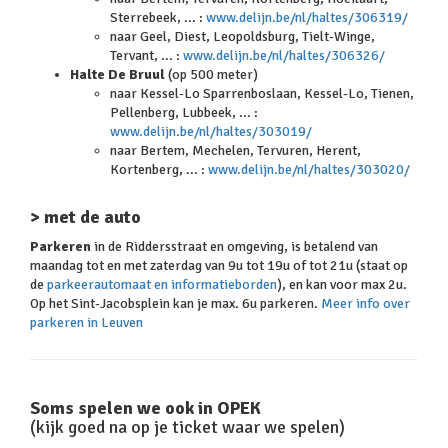
Sterrebeek, ... :
www.delijn.be/nl/haltes/306319/
naar Geel, Diest, Leopoldsburg, Tielt-Winge,
Tervant, ... :
www.delijn.be/nl/haltes/306326/
Halte De Bruul
(op 500 meter)
naar Kessel-Lo Sparrenboslaan, Kessel-Lo, Tienen,
Pellenberg, Lubbeek, ... :
www.delijn.be/nl/haltes/303019/
naar Bertem, Mechelen, Tervuren, Herent,
Kortenberg, ... :
www.delijn.be/nl/haltes/303020/
> met de auto
Parkeren
in de Riddersstraat en omgeving, is betalend van
maandag tot en met zaterdag van 9u tot 19u of tot 21u (staat op
de
parkeerautomaat en informatieborden
), en kan voor max 2u.
Op het Sint-Jacobsplein kan je max. 6u parkeren.
Meer info over
parkeren in Leuven
Soms spelen we ook in OPEK
(kijk goed na op je ticket waar we spelen)