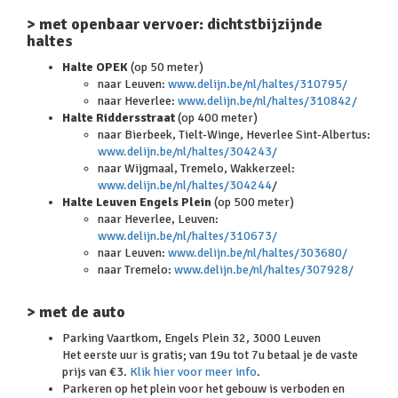
> met openbaar vervoer: dichtstbijzijnde
haltes
Halte OPEK
(op 50 meter)
naar Leuven:
www.delijn.be/nl/haltes/310795/
naar Heverlee:
www.delijn.be/nl/haltes/310842/
Halte Riddersstraat
(op 400 meter)
naar Bierbeek, Tielt-Winge, Heverlee Sint-Albertus:
www.delijn.be/nl/haltes/304243/
naar Wijgmaal, Tremelo, Wakkerzeel:
www.delijn.be/nl/haltes/304244
/
Halte Leuven Engels Plein
(op 500 meter)
naar Heverlee, Leuven:
www.delijn.be/nl/haltes/310673/
naar Leuven:
www.delijn.be/nl/haltes/303680/
naar Tremelo:
www.delijn.be/nl/haltes/307928/
> met de auto
Parking Vaartkom, Engels Plein 32, 3000 Leuven
Het eerste uur is gratis; van 19u tot 7u betaal je de vaste
prijs van €3.
Klik hier voor meer info
.
Parkeren op het plein voor het gebouw is verboden en