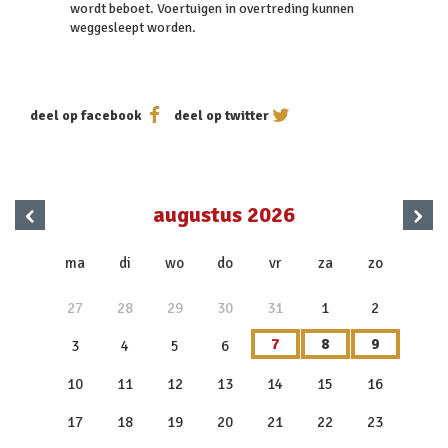
wordt beboet. Voertuigen in overtreding kunnen
weggesleept worden.
deel op facebook
deel op twitter
‹
›
augustus 2026
x
ma
di
wo
do
vr
za
zo
27
28
29
30
31
1
2
7
8
9
3
4
5
6
10
11
12
13
14
15
16
17
18
19
20
21
22
23