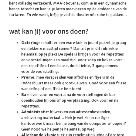
bent volledig verzekerd. MAAR bovenal kom je in een dynamische
bende terecht en kan je je laten meevoeren op de ambiance van de
tartaren. En wie weet, krijg je zelf de theatermicrobe te pakken...
wat kan jij voor ons doen?
Catering:
schuilt er een ware kok in jou of puzzel je graag
een lekkere maaltijd samen? Dan zit je in dit rubriekje
helemaal op je plek! De spelers krijgen voor de repetities
en voorstellingen een maaltijd. Voor soep en bokes voor
een repetitie of een heuse, doch lichte, 3-gangenmenu
voor de voorstelling.
Promo
: mee verspreiden van affiches en flyers in de
Ridderbuurt maar ook groot-Leuven. Goed voor een frisse
wandeling of een flinke fietstocht.
Bar:
even voor en vooral na de voorstellingen de bar
openhouden bij ons of op verplaatsing. Ook voor en na
repetities.
Administratie
: bijwerken van adressenbestanden,
archivering materiaal... Heb je wel zin in rustiger
kantoorwerk maar ben je bang van de computer of papier?
Geen nood we helpen je helemaal op weg.
Allerhande klusjes
: er zijn regelmatig kleine of grotere