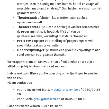
werkjes. Ben je handig met een hamer, beitel en zaag? Of
misschien met naald en draad? Dan hebben we voor jou het
geknipte werkje.
Theaterzaal
: afsluiten, klaarzetten, zien dat het
opgeruimd wordt.
Theaterbezoek
: je kiest in het begin van het seizoen mee
de programmatie, je houdt de lijst bij van de
geïnteresseerden, verwittigt met de Tartarengsm,...
Projectmatig
: per voorstelling of project zijn er wel
specifieke taakjes te vervullen
Oppervrijwilliger
: je stuurt een groepje vrijwilligers aan
rond een van voorgaande thema’s.
We vragen niet meer dan wat je kan of wil bieden en we zijn er
altijd om je bij te staan met raad en daad.
Heb je ook zo’n flinke portie goesting om vrijwilliger te worden
van de Cie?
Neem contact op
voor Leuven met Maja,
maja@tartaren.be
of 0489/29 25
29
voor Genk,
genk@tartaren.be
of 0485 86 80 69
Laat ons weten waarin jij een kei bent…