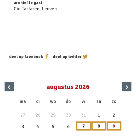
archief te gast
Cie Tartaren, Leuven
deel op facebook
deel op twitter
‹
›
augustus 2026
x
ma
di
wo
do
vr
za
zo
27
28
29
30
31
1
2
7
8
9
3
4
5
6