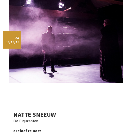
za
02/12/17
NATTE SNEEUW
De Figuranten
archief te gast