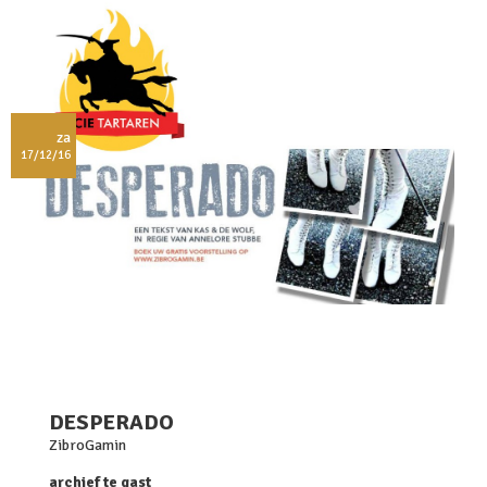
za
17/12/16
DESPERADO
ZibroGamin
archief te gast