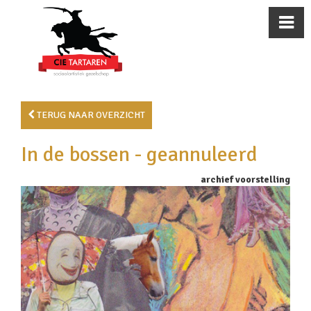
TERUG NAAR OVERZICHT
In de bossen - geannuleerd
archief voorstelling