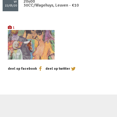
20u00
vr
30CC/Wagehuys, Leuven - €10
22/05/20
1
deel op facebook
deel op twitter