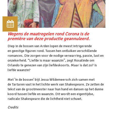
Wegens de maatregelen rond Corona is de
première van deze productie geannuleerd.
Diep in de bossen van Arden lopen de meest intrigerende
en geestige figuren rond. Tussen hen ontluiken verschillende
romances. Die zorgen voor de nodige verwarring, passie, lust en
onzekerheid. “Liefde is maar waanzin”, zegt Rosalinde om
Orlando te genezen van zijn liefdeskoorts. Maar is dat zo? Is
liefde waanzin?
Met 'In de bossen' bijt Jessa Wildemeersch zich samen met
de Tartaren vast in het lichte werk van Shakespeare. Ze zetten de
tekst van de grootmeester naar hun hand en dansen op het dunne
koord tussen liefde en waanzin. Dit wordt een eigentijdse,
radicale Shakespeare die de lichtheid niet schuwt.
Credits