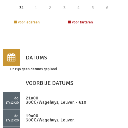
31
1
2
3
4
5
6
voor iedereen
voor tartaren
DATUMS
Er zijn geen datums gepland.
VOORBIJE DATUMS
21u00
do
30CC/Wagehuys, Leuven - €10
17/12/20
19u00
do
30CC/Wagehuys, Leuven
17/12/20