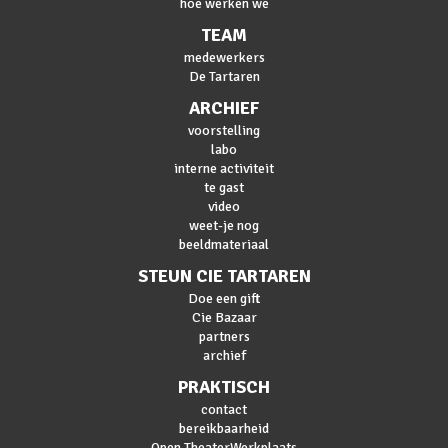
hoe werken we
TEAM
medewerkers
De Tartaren
ARCHIEF
voorstelling
labo
interne activiteit
te gast
video
weet-je nog
beeldmateriaal
STEUN CIE TARTAREN
Doe een gift
Cie Bazaar
partners
archief
PRAKTISCH
contact
bereikbaarheid
Open TheaterWerkplaats