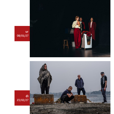
Dit is een
Tartarenactiviteit.
Log in
om deze te bekijken.
vr
08/01/27
Dit is een
Tartarenactiviteit.
Log in
om deze te bekijken.
di
23/02/27