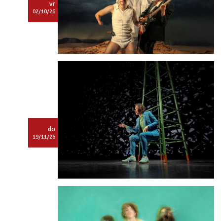
om deze te bekijken.
vr
02/10/26
Dit is een
Tartarenactiviteit.
Log in
om deze te bekijken.
do
19/11/26