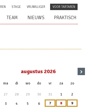
AREN
STAGE
VRIJWILLIGER
VOOR TARTAREN
TEAM
NIEUWS
PRAKTISCH
›
augustus 2026
x
ma
di
wo
do
vr
za
zo
27
28
29
30
31
1
2
7
8
9
3
4
5
6