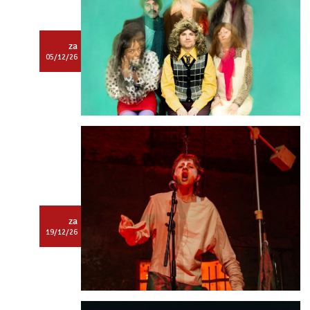
Dit is een
Tartarenactiviteit.
Log in
om deze te bekijken.
za
05/12/26
Dit is een
Tartarenactiviteit.
Log in
om deze te bekijken.
za
19/12/26