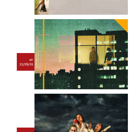
Dit is een
Tartarenactiviteit.
Log in
om deze te bekijken.
vr
11/09/26
Dit is een
Tartarenactiviteit.
Log in