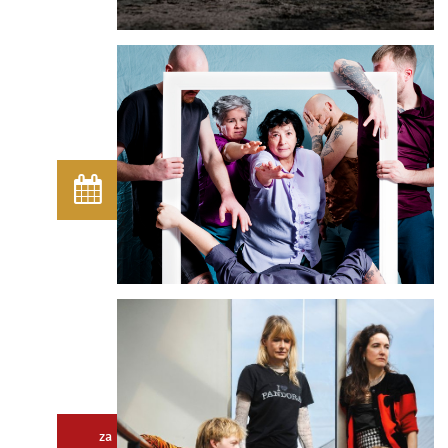
Dit is een
Tartarenactiviteit.
Log in
om deze te bekijken.
za