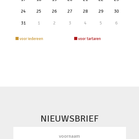
24
25
26
27
28
29
30
31
1
2
3
4
5
6
voor iedereen
voor tartaren
NIEUWSBRIEF