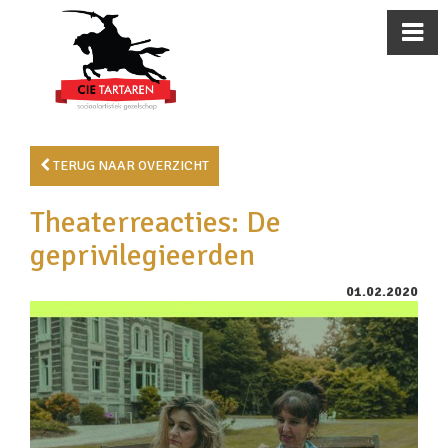
TERUG NAAR OVERZICHT
Theaterreacties: De
geprivilegieerden
01.02.2020