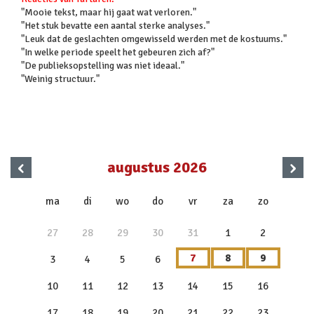
"Mooie tekst, maar hij gaat wat verloren."
"Het stuk bevatte een aantal sterke analyses."
"Leuk dat de geslachten omgewisseld werden met de kostuums."
"In welke periode speelt het gebeuren zich af?"
"De publieksopstelling was niet ideaal."
"Weinig structuur."
‹
›
augustus 2026
x
ma
di
wo
do
vr
za
zo
27
28
29
30
31
1
2
7
8
9
3
4
5
6
10
11
12
13
14
15
16
17
18
19
20
21
22
23