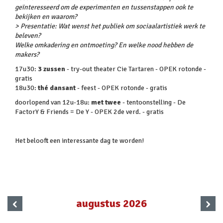
geïnteresseerd om de experimenten en tussenstappen ook te
bekijken en waarom?
> Presentatie: Wat wenst het publiek om sociaalartistiek werk te
beleven?
Welke omkadering en ontmoeting? En welke nood hebben de
makers?
17u30:
3 zussen
- try-out theater Cie Tartaren - OPEK rotonde -
gratis
18u30:
thé dansant
- feest - OPEK rotonde - gratis
doorlopend van 12u-18u:
met twee
- tentoonstelling - De
FactorY & Friends = De Y - OPEK 2de verd. - gratis
Het belooft een interessante dag te worden!
‹
›
augustus 2026