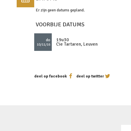
Er zijn geen datums gepland.
VOORBIJE DATUMS
19u30
do
Cie Tartaren, Leuven
10/11/16
deel op facebook
deel op twitter