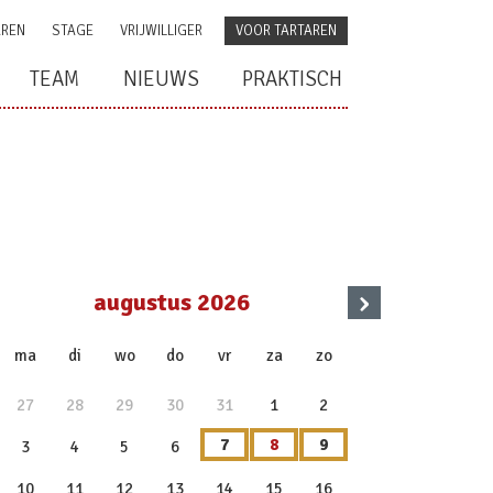
AREN
STAGE
VRIJWILLIGER
VOOR TARTAREN
TEAM
NIEUWS
PRAKTISCH
›
augustus 2026
x
ma
di
wo
do
vr
za
zo
27
28
29
30
31
1
2
7
8
9
3
4
5
6
10
11
12
13
14
15
16