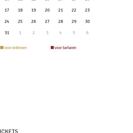
17
18
19
20
21
22
23
24
25
26
27
28
29
30
31
1
2
3
4
5
6
voor iedereen
voor tartaren
ICKETS