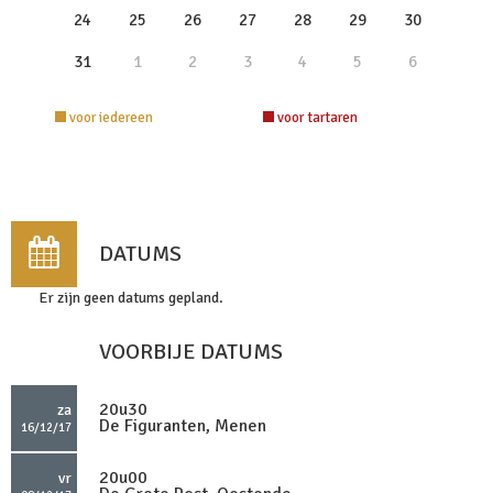
24
25
26
27
28
29
30
31
1
2
3
4
5
6
voor iedereen
voor tartaren
DATUMS
Er zijn geen datums gepland.
VOORBIJE DATUMS
20u30
za
De Figuranten, Menen
16/12/17
20u00
vr