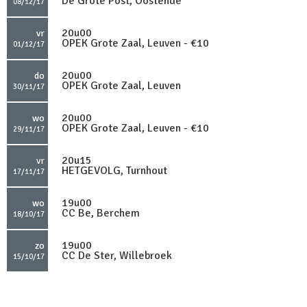
De Grote Post, Oostende
08/12/17
20u00
vr
OPEK Grote Zaal, Leuven - €10
01/12/17
20u00
do
OPEK Grote Zaal, Leuven
30/11/17
20u00
wo
OPEK Grote Zaal, Leuven - €10
29/11/17
20u15
vr
HETGEVOLG, Turnhout
17/11/17
19u00
wo
CC Be, Berchem
18/10/17
19u00
zo
CC De Ster, Willebroek
15/10/17