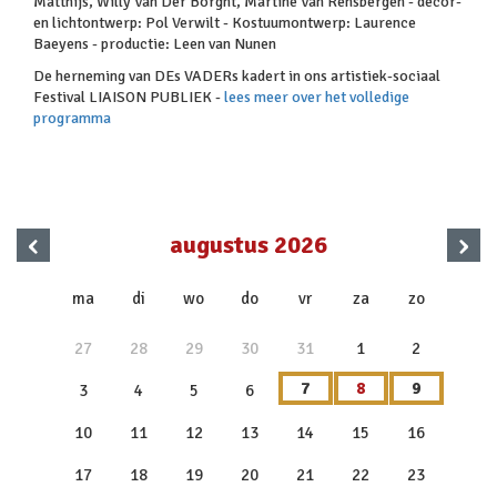
Matthijs, Willy Van Der Borght, Martine Van Rensbergen - decor-
en lichtontwerp: Pol Verwilt - Kostuumontwerp: Laurence
Baeyens - productie: Leen van Nunen
De herneming van DEs VADERs kadert in ons artistiek-sociaal
Festival LIAISON PUBLIEK -
lees meer over het volledige
programma
‹
›
augustus 2026
x
ma
di
wo
do
vr
za
zo
27
28
29
30
31
1
2
7
8
9
3
4
5
6
10
11
12
13
14
15
16
17
18
19
20
21
22
23