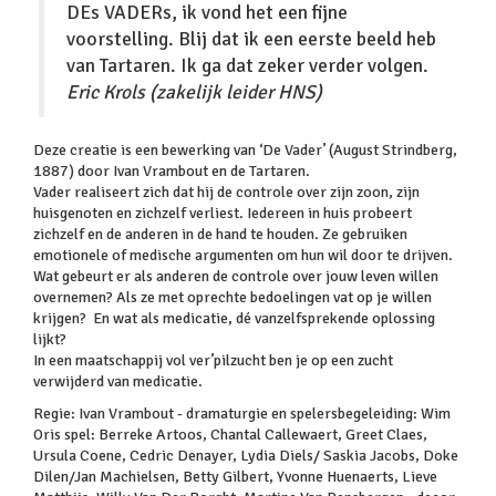
DEs VADERs, ik vond het een fijne
voorstelling. Blij dat ik een eerste beeld heb
van Tartaren. Ik ga dat zeker verder volgen.
Eric Krols (zakelijk leider HNS)
Deze creatie is een bewerking van ‘De Vader’ (August Strindberg,
1887) door Ivan Vrambout en de Tartaren.
Vader realiseert zich dat hij de controle over zijn zoon, zijn
huisgenoten en zichzelf verliest. Iedereen in huis probeert
zichzelf en de anderen in de hand te houden. Ze gebruiken
emotionele of medische argumenten om hun wil door te drijven.
Wat gebeurt er als anderen de controle over jouw leven willen
overnemen? Als ze met oprechte bedoelingen vat op je willen
krijgen? En wat als medicatie, dé vanzelfsprekende oplossing
lijkt?
In een maatschappij vol ver’pilzucht ben je op een zucht
verwijderd van medicatie.
Regie: Ivan Vrambout - dramaturgie en spelersbegeleiding: Wim
Oris spel: Berreke Artoos, Chantal Callewaert, Greet Claes,
Ursula Coene, Cedric Denayer, Lydia Diels/ Saskia Jacobs, Doke
Dilen/Jan Machielsen, Betty Gilbert, Yvonne Huenaerts, Lieve